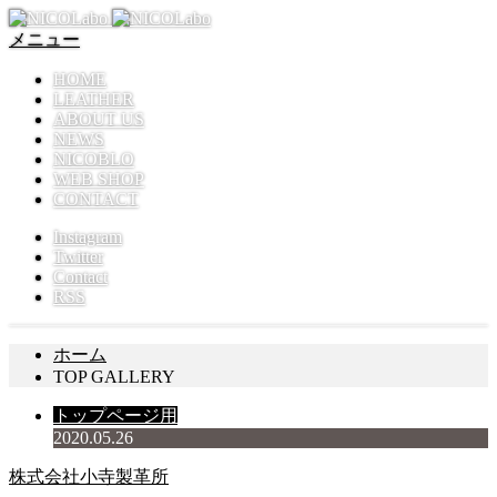
メニュー
HOME
LEATHER
ABOUT US
NEWS
NICOBLO
WEB SHOP
CONTACT
Instagram
Twitter
Contact
RSS
ホーム
TOP GALLERY
トップページ用