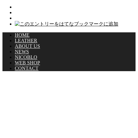
WEB SHOP
CONTACT
© 2020 株式会社ニコラボ All Rights Reserved.
PAGE TOP
電話
お問い合わせ
シェア
HOME
LEATHER
ABOUT US
NEWS
NICOBLO
WEB SHOP
CONTACT