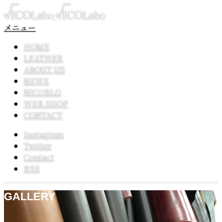
メニュー
HOME
LEATHER
ABOUT US
NEWS
NICOBLO
WEB SHOP
CONTACT
Instagram
Twitter
Contact
RSS
GALLERY