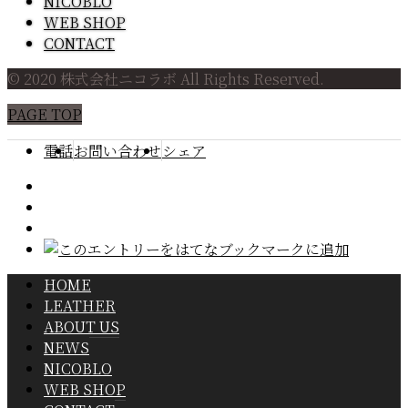
NICOBLO
WEB SHOP
CONTACT
© 2020 株式会社ニコラボ All Rights Reserved.
PAGE TOP
電話
お問い合わせ
シェア
HOME
LEATHER
ABOUT US
NEWS
NICOBLO
WEB SHOP