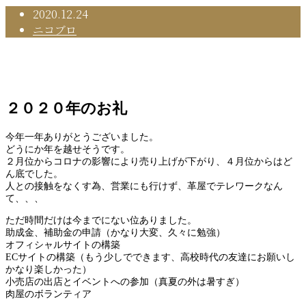
2020.12.24
ニコブロ
NO10 ニコブロ１０回目の投稿は２０２０年の
お礼！
２０２０年のお礼
今年一年ありがとうございました。
どうにか年を越せそうです。
２月位からコロナの影響により売り上げが下がり、４月位からはど
ん底でした。
人との接触をなくす為、営業にも行けず、革屋でテレワークなん
て、、、
ただ時間だけは今までにない位ありました。
助成金、補助金の申請（かなり大変、久々に勉強）
オフィシャルサイトの構築
ECサイトの構築（もう少しでできます、高校時代の友達にお願いし
かなり楽しかった）
小売店の出店とイベントへの参加（真夏の外は暑すぎ）
肉屋のボランティア